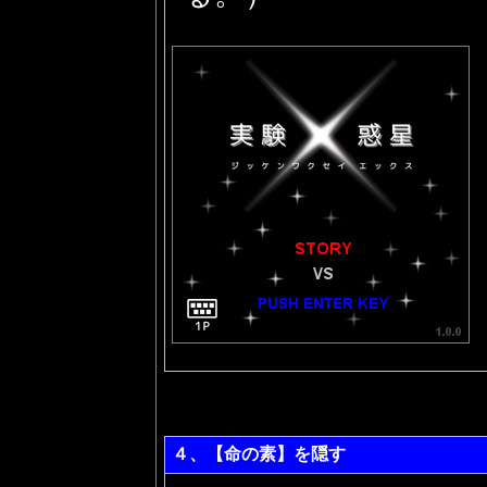
４、【命の素】を隠す